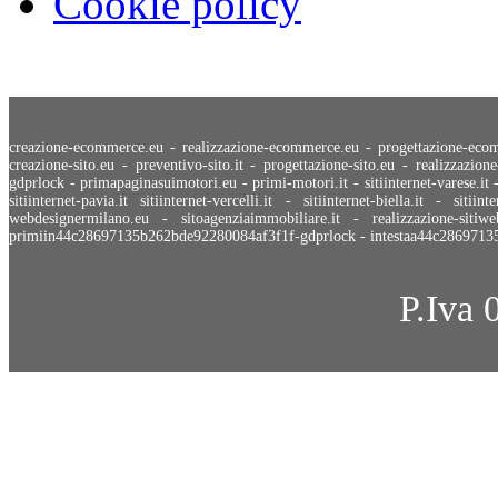
Cookie policy
creazione-ecommerce.eu
-
realizzazione-ecommerce.eu
-
progettazione-eco
creazione-sito.eu
-
preventivo-sito.it
-
progettazione-sito.eu
-
realizzazione
gdprlock
-
primapaginasuimotori.eu
-
primi-motori.it
-
sitiinternet-varese.it
sitiinternet-pavia.it
sitiinternet-vercelli.it
-
sitiinternet-biella.it
-
sitiint
webdesignermilano.eu
-
sitoagenziaimmobiliare.it
-
realizzazione-sitiwe
primiin44c28697135b262bde92280084af3f1f-gdprlock
-
intestaa44c286971
P.Iva