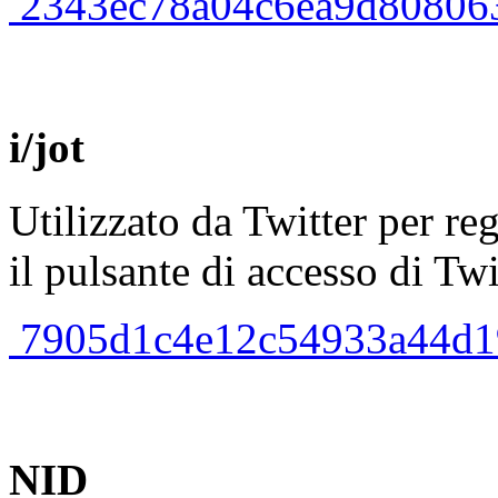
2343ec78a04c6ea9d808063
i/jot
Utilizzato da Twitter per re
il pulsante di accesso di Twi
7905d1c4e12c54933a44d19f
NID