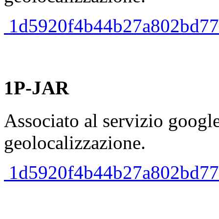
1d5920f4b44b27a802bd77c4
1P-JAR
Associato al servizio googl
geolocalizzazione.
1d5920f4b44b27a802bd77c4