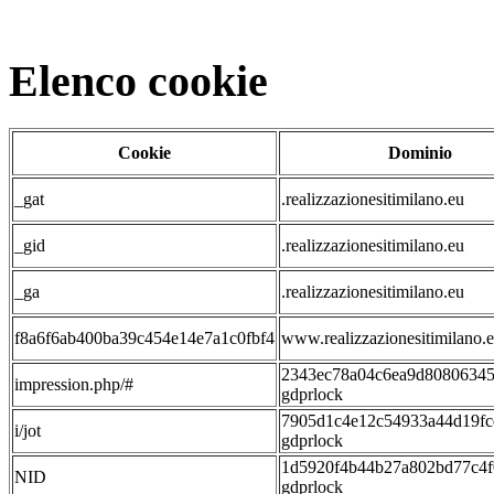
Elenco cookie
Cookie
Dominio
_gat
.realizzazionesitimilano.eu
_gid
.realizzazionesitimilano.eu
_ga
.realizzazionesitimilano.eu
f8a6f6ab400ba39c454e14e7a1c0fbf4
www.realizzazionesitimilano.
2343ec78a04c6ea9d80806345
impression.php/#
gdprlock
7905d1c4e12c54933a44d19fc
i/jot
gdprlock
1d5920f4b44b27a802bd77c4f
NID
gdprlock